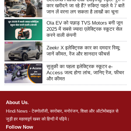
कार खरीदने जा रहे हैं? रुकिए! पहले ये 7 बातें
जान लें वरना लग सकता है लाखों का चूना
Ola EV को पछाड़ TVS Motors बनी जून
2025 में सबसे ज्यादा एलेक्ट्रिक स्कूटर सेल
करने वाली कंपनी
Zeekr X इलेक्ट्रिक कार का दमदार रिव्यू:
जानें कीमत, रेंज और शानदार फीचर्स
सुजुकी का पहला इलेक्ट्रिक स्कूटर e-
Access जल्द होगा लांच, जानिए रेंज, फीचर
और कीमत
About Us.
Hindi News - टेक्नोलॉजी, कारोबार, मनोरंजन, शिक्षा और ऑटोमोबाइल से
जुड़ी हर महत्वपूर्ण खबर को हिन्दी में पढ़िये।
Follow Now