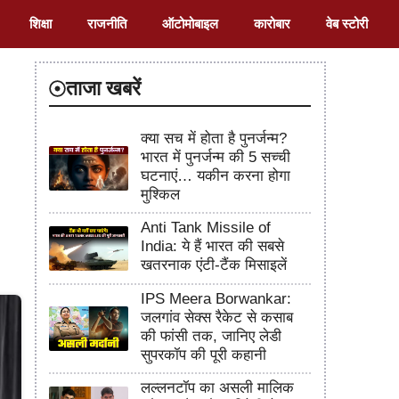
शिक्षा
राजनीति
ऑटोमोबाइल
कारोबार
वेब स्टोरी
ताजा खबरें
क्या सच में होता है पुनर्जन्म?
भारत में पुनर्जन्म की 5 सच्ची
घटनाएं… यकीन करना होगा
मुश्किल
Anti Tank Missile of
India: ये हैं भारत की सबसे
खतरनाक एंटी-टैंक मिसाइलें
IPS Meera Borwankar:
जलगांव सेक्स रैकेट से कसाब
की फांसी तक, जानिए लेडी
सुपरकॉप की पूरी कहानी
लल्लनटॉप का असली मालिक