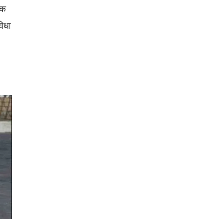
एक
विधा