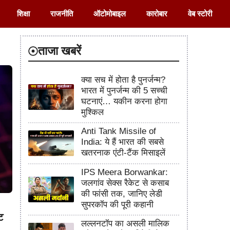
शिक्षा
राजनीति
ऑटोमोबाइल
कारोबार
वेब स्टोरी
ताजा खबरें
क्या सच में होता है पुनर्जन्म?
भारत में पुनर्जन्म की 5 सच्ची
घटनाएं… यकीन करना होगा
मुश्किल
Anti Tank Missile of
India: ये हैं भारत की सबसे
खतरनाक एंटी-टैंक मिसाइलें
IPS Meera Borwankar:
जलगांव सेक्स रैकेट से कसाब
की फांसी तक, जानिए लेडी
सुपरकॉप की पूरी कहानी
ट
लल्लनटॉप का असली मालिक