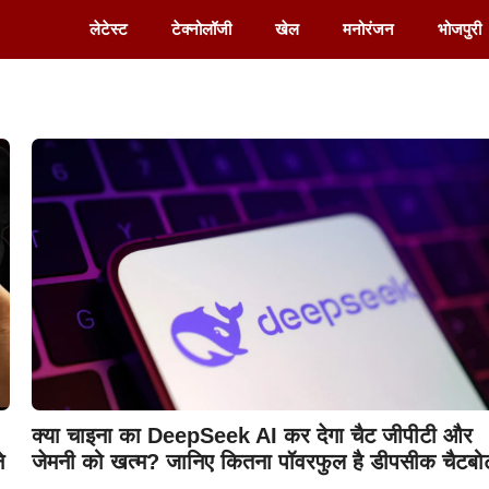
लेटेस्ट
टेक्नोलॉजी
खेल
मनोरंजन
भोजपुरी
क्या चाइना का DeepSeek AI कर देगा चैट जीपीटी और
े
जेमनी को खत्म? जानिए कितना पॉवरफुल है डीपसीक चैटबो