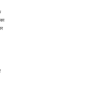
क
 का
पर
र