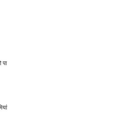
ो पा
ियां