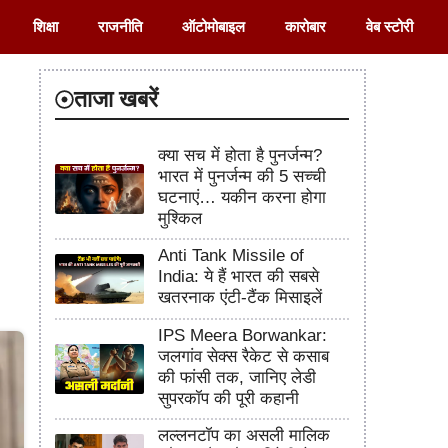
शिक्षा
राजनीति
ऑटोमोबाइल
कारोबार
वेब स्टोरी
ताजा खबरें
क्या सच में होता है पुनर्जन्म?
भारत में पुनर्जन्म की 5 सच्ची
घटनाएं… यकीन करना होगा
मुश्किल
Anti Tank Missile of
India: ये हैं भारत की सबसे
खतरनाक एंटी-टैंक मिसाइलें
IPS Meera Borwankar:
जलगांव सेक्स रैकेट से कसाब
की फांसी तक, जानिए लेडी
सुपरकॉप की पूरी कहानी
लल्लनटॉप का असली मालिक