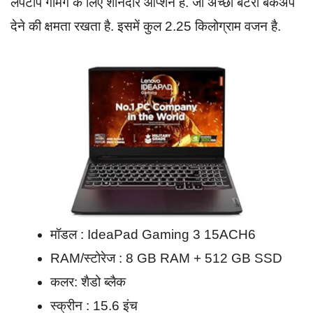
लैपटॉप गेमिंग के लिए शानदार ऑप्शन है. जो अच्छा बैटरी बैकअप
देने की क्षमता रखता है. इसमें कुल 2.25 किलोग्राम वजन है.
मॉडल : IdeaPad Gaming 3 15ACH6
RAM/स्टोरेज : 8 GB RAM + 512 GB SSD
कलर: शैडो ब्लैक
स्क्रीन : 15.6 इंच