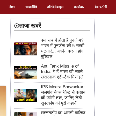
शिक्षा
राजनीति
ऑटोमोबाइल
कारोबार
वेब स्टोरी
ताजा खबरें
क्या सच में होता है पुनर्जन्म?
भारत में पुनर्जन्म की 5 सच्ची
घटनाएं… यकीन करना होगा
मुश्किल
Anti Tank Missile of
India: ये हैं भारत की सबसे
खतरनाक एंटी-टैंक मिसाइलें
IPS Meera Borwankar:
जलगांव सेक्स रैकेट से कसाब
की फांसी तक, जानिए लेडी
सुपरकॉप की पूरी कहानी
लल्लनटॉप का असली मालिक