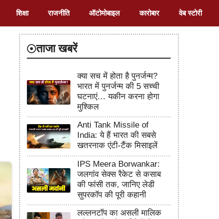
शिक्षा
राजनीति
ऑटोमोबाइल
कारोबार
वेब स्टोरी
ताजा खबरें
क्या सच में होता है पुनर्जन्म?
भारत में पुनर्जन्म की 5 सच्ची
घटनाएं… यकीन करना होगा
मुश्किल
Anti Tank Missile of
India: ये हैं भारत की सबसे
खतरनाक एंटी-टैंक मिसाइलें
IPS Meera Borwankar:
जलगांव सेक्स रैकेट से कसाब
की फांसी तक, जानिए लेडी
सुपरकॉप की पूरी कहानी
लल्लनटॉप का असली मालिक