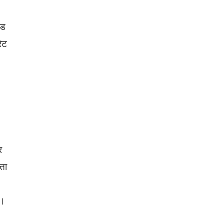
िड
ेट
र
ता
ा।