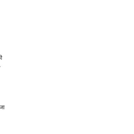
ी
ा
जा