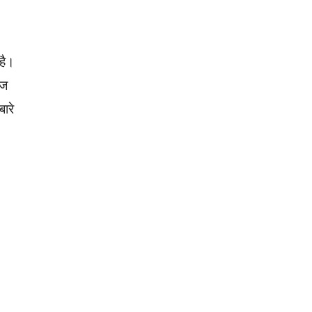
 है।
ेज
बारे