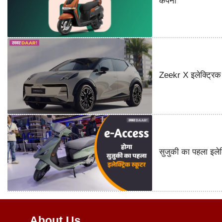
कंपनी
Zeekr X इलेक्ट्रिक 
सुजुकी का पहला इले
About Us.