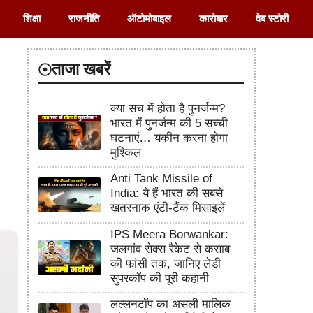
शिक्षा
राजनीति
ऑटोमोबाइल
कारोबार
वेब स्टोरी
ताजा खबरें
क्या सच में होता है पुनर्जन्म?
भारत में पुनर्जन्म की 5 सच्ची
घटनाएं… यकीन करना होगा
मुश्किल
Anti Tank Missile of
India: ये हैं भारत की सबसे
खतरनाक एंटी-टैंक मिसाइलें
IPS Meera Borwankar:
जलगांव सेक्स रैकेट से कसाब
की फांसी तक, जानिए लेडी
सुपरकॉप की पूरी कहानी
लल्लनटॉप का असली मालिक