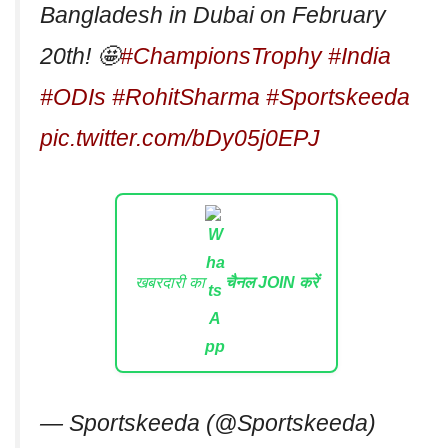
Bangladesh in Dubai on February
20th! 🤩
#ChampionsTrophy
#India
#ODIs
#RohitSharma
#Sportskeeda
pic.twitter.com/bDy05j0EPJ
खबरदारी का
चैनल JOIN करें
— Sportskeeda (@Sportskeeda)